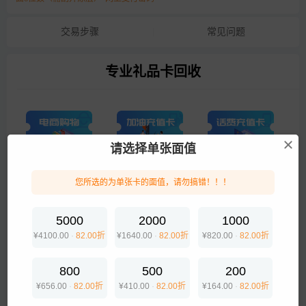
交易步骤
常见问题
专业礼品卡回收
请选择单张面值
电商购物
加油卡
话费卡
您所选的为单张卡的面值，请勿搞错！！！
游戏点卡
美食出行
5000
2000
1000
¥4100.00
·
82.00折
¥1640.00
·
82.00折
¥820.00
·
82.00折
企业专线
800
500
200
¥656.00
·
82.00折
¥410.00
·
82.00折
¥164.00
·
82.00折