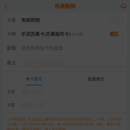
电商购物
卡类
电商购物
华润苏果卡(苏果超市卡)
卡种
82.00折
自动
面值
请选择单张卡的面值
备注
单卡提交
批量提交
卡号
卡密
【卡密规则】仅回收左上角带有华润万家标志的苏果新卡，卡号：23开头的
19位数（卡号下6位数为刷卡码，非卡号非密码请勿填写） 密码：填写卡背
面6位数（需刮开涂层）“网上支付密码”