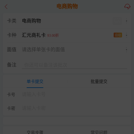
电商购物
卡类
电商购物
汇元商礼卡
卡种
93.00折
自动
面值
请选择单张卡的面值
备注
单卡提交
批量提交
卡号
卡密
交易步骤
常见问题