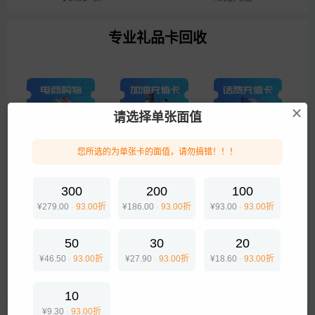
专业礼品卡回收
请选择单张面值
电商购物
加油卡
话费卡
您所选的为单张卡的面值，请勿搞错！！！
游戏点卡
美食出行
300
200
100
¥279.00
·
93.00折
¥186.00
·
93.00折
¥93.00
·
93.00折
企业专线
50
30
20
¥46.50
·
93.00折
¥27.90
·
93.00折
¥18.60
·
93.00折
生活服务
10
¥9.30
·
93.00折