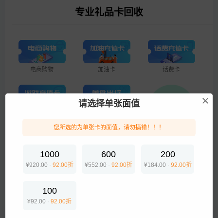
专业礼品卡回收
电商购物
加油卡
话费卡
请选择单张面值
游戏点卡
美食出行
您所选的为单张卡的面值，请勿搞错！！！
企业专线
1000
600
200
¥920.00
·
92.00折
¥552.00
·
92.00折
¥184.00
·
92.00折
生活服务
100
¥92.00
·
92.00折
提交