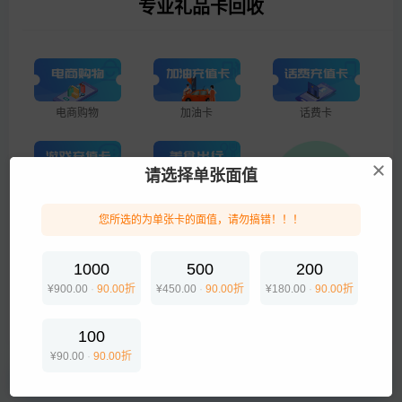
专业礼品卡回收
电商购物
加油卡
话费卡
请选择单张面值
游戏点卡
美食出行
您所选的为单张卡的面值，请勿搞错！！！
企业专线
1000
500
200
¥900.00
·
90.00折
¥450.00
·
90.00折
¥180.00
·
90.00折
生活服务
100
¥90.00
·
90.00折
提交