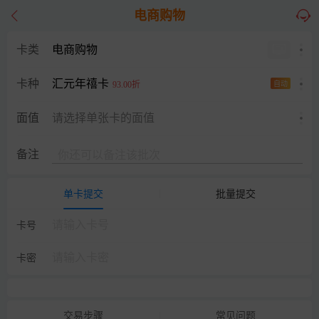
电商购物
卡类
电商购物
汇元年禧卡
卡种
93.00折
自动
面值
请选择单张卡的面值
备注
单卡提交
批量提交
卡号
卡密
交易步骤
常见问题