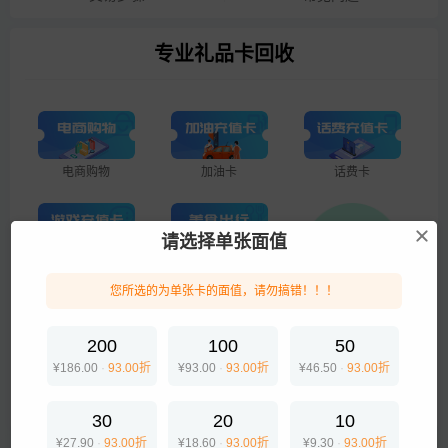
专业礼品卡回收
电商购物
加油卡
话费卡
请选择单张面值
游戏点卡
美食出行
您所选的为单张卡的面值，请勿搞错！！！
企业专线
200
100
50
¥186.00
·
93.00折
¥93.00
·
93.00折
¥46.50
·
93.00折
生活服务
30
20
10
¥27.90
·
93.00折
¥18.60
·
93.00折
¥9.30
·
93.00折