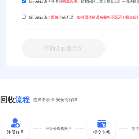
我已确认该
卡号卡密
来源合法
，如有问题，本人愿意承担一切法律
我已确认该卡
面值
准确无误，
如有面值错误余额恕不退还！损失自
请确认面值无误
回收
流程
选择浙收卡 安全有保障
登录爱寄售账户
等
注册账号
提交卡密