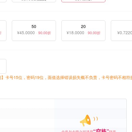
50
20
¥45.0000
·
¥18.0000
·
¥0.722
折
90.00折
90.00折
则】卡号15位，密码19位，面值选择错误损失概不负责，卡号密码不相符
“空格”
卡号与卡密之间请用
隔开，