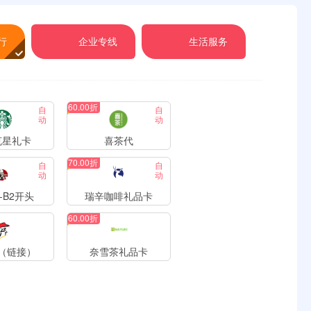
行
企业专线
生活服务
60.00折
自
自
动
动
克星礼卡
喜茶代
70.00折
自
自
动
动
-B2开头
瑞辛咖啡礼品卡
60.00折
（链接）
奈雪茶礼品卡