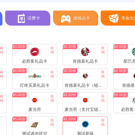
话费卡
游戏点卡
美食出
63.00折
80.00折
80.00折
自
自
自
动
动
动
必胜客礼品卡
肯德基礼品卡
星巴
90.00折
50.00折
62.00折
自
自
自
动
动
动
叮咚买菜礼品卡
肯德基礼品卡（链接）
肯德基
85.00折
82.00折
65.00折
自
自
自
动
动
动
麦当劳
麦当劳（支付宝链接）
必胜客
95.00折
92.00折
自
自
动
动
测试请勿提交
测试新版