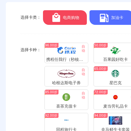
选择卡类：
电商购物
加油卡
96.00折
50.00折
自
选择卡种：
动
携程任我行（秒核销）
百果园好吃卡
65.00折
自
动
哈根达斯电子券
星巴克
85.00折
72.00折
自
动
喜茶充值卡
麦当劳礼品卡
92.00折
94.00折
同程旅行卡
盒马鲜生卡套装