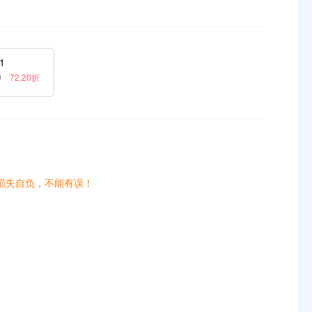
1
0
·
72.20折
损失自负，不能有误！