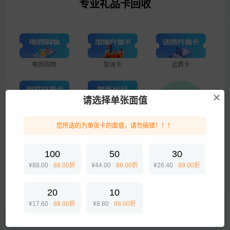
专业礼品卡回收
电商购物
加油卡
话费卡
请选择单张面值
游戏点卡
美食出行
您所选的为单张卡的面值，请勿搞错！！！
企业专线
100
50
30
¥88.00
·
88.00折
¥44.00
·
88.00折
¥26.40
·
88.00折
生活服务
20
10
¥17.60
·
88.00折
¥8.80
·
88.00折
提交