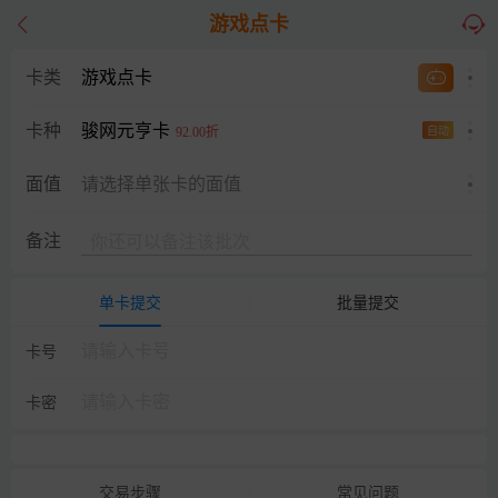
游戏点卡
卡类
游戏点卡
骏网元亨卡
卡种
92.00折
自动
面值
请选择单张卡的面值
备注
单卡提交
批量提交
卡号
卡密
交易步骤
常见问题