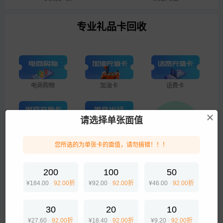
专业礼品卡回收
电商购物
加油卡
话费卡
请选择单张面值
游戏点卡
美食出行
您所选的为单张卡的面值，请勿搞错！！！
企业专线
200
100
50
¥184.00
·
92.00折
¥92.00
·
92.00折
¥46.00
·
92.00折
生活服务
30
20
10
¥27.60
·
92.00折
¥18.40
·
92.00折
¥9.20
·
92.00折