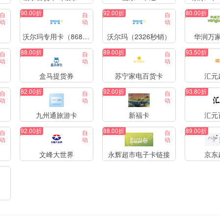
90.00折
92.00折
80.00折
自
自
自
动
动
动
沃尔玛专用卡（8688）
沃尔玛（2326秒销）
华润万
88.00折
89.00折
93.50折
自
自
自
动
动
动
盒马提货券
苏宁家电百货卡
汇元
82.00折
92.00折
93.80折
自
自
自
动
动
动
九州通旅游卡
新福卡
汇元
92.00折
88.00折
89.00折
自
自
自
动
动
动
文峰大世界
永辉超市电子卡链接
京东