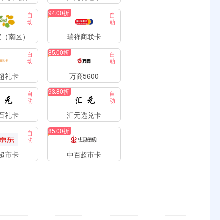
94.00折
自
自
动
动
家（南区）
瑞祥商联卡
85.00折
自
自
动
动
超礼卡
万商5600
93.80折
自
自
动
动
百礼卡
汇元选兑卡
85.00折
自
动
超市卡
中百超市卡