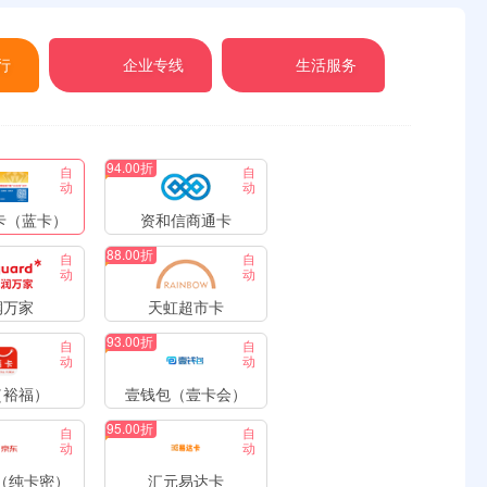
行
企业专线
生活服务
94.00折
自
自
动
动
卡（蓝卡）
资和信商通卡
88.00折
自
自
动
动
润万家
天虹超市卡
93.00折
自
自
动
动
（裕福）
壹钱包（壹卡会）
95.00折
自
自
动
动
（纯卡密）
汇元易达卡