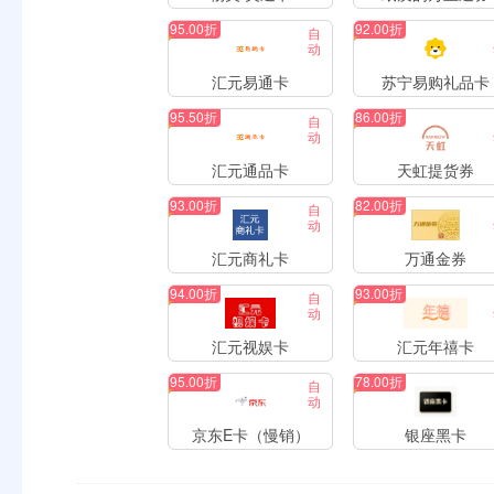
95.00折
92.00折
自
动
汇元易通卡
苏宁易购礼品卡
95.50折
86.00折
自
动
汇元通品卡
天虹提货券
93.00折
82.00折
自
动
汇元商礼卡
万通金券
94.00折
93.00折
自
动
汇元视娱卡
汇元年禧卡
95.00折
78.00折
自
动
京东E卡（慢销）
银座黑卡