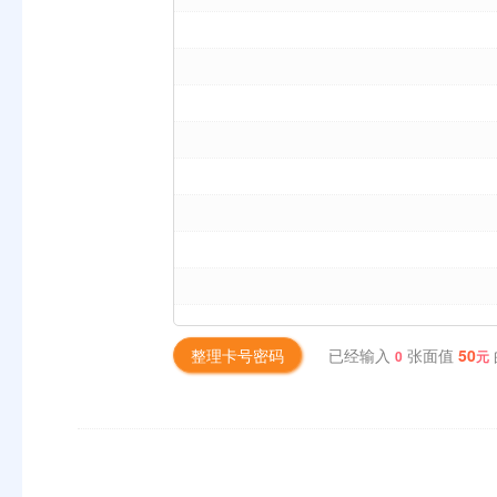
已经输入
张面值
50
整理卡号密码
0
元