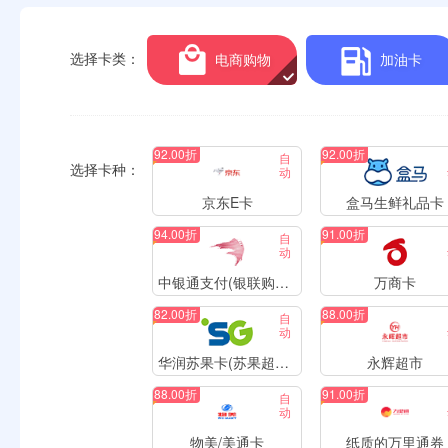
选择卡类：
电商购物
加油卡
92.00折
92.00折
自
选择卡种：
动
京东E卡
盒马生鲜礼品卡
94.00折
91.00折
自
动
中银通支付(银联购物卡)
万商卡
82.00折
88.00折
自
动
华润苏果卡(苏果超市卡)
永辉超市
88.00折
91.00折
自
动
物美/美通卡
纸质的万里通券