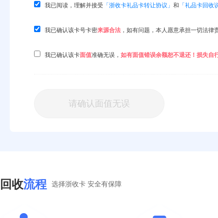
我已阅读，理解并接受
「浙收卡礼品卡转让协议」
和
「礼品卡回收
我已确认该
卡号卡密
来源合法
，如有问题，本人愿意承担一切法律
我已确认该卡
面值
准确无误，
如有面值错误余额恕不退还！损失自
请确认面值无误
回收
流程
选择浙收卡 安全有保障