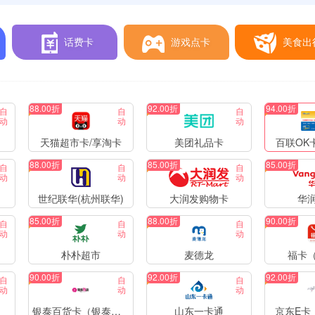
话费卡
游戏点卡
美食出
88.00折
92.00折
94.00折
自
自
自
动
动
动
天猫超市卡/享淘卡
美团礼品卡
百联OK
88.00折
85.00折
85.00折
自
自
自
动
动
动
世纪联华(杭州联华)
大润发购物卡
华
85.00折
88.00折
90.00折
自
自
自
动
动
动
朴朴超市
麦德龙
福卡
90.00折
92.00折
92.00折
自
自
自
动
动
动
银泰百货卡（银泰卡）
山东一卡通
京东E卡